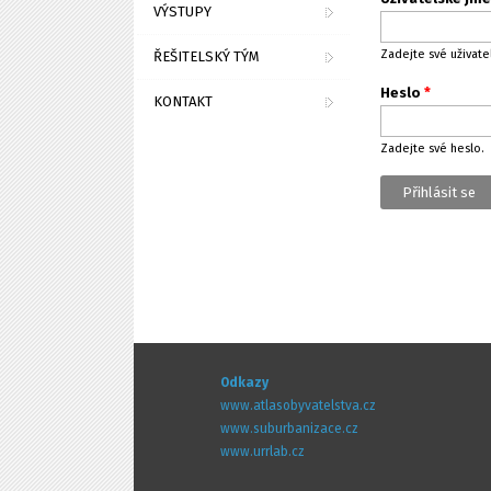
VÝSTUPY
Zadejte své uživat
ŘEŠITELSKÝ TÝM
Heslo
*
KONTAKT
Zadejte své heslo.
Odkazy
www.atlasobyvatelstva.cz
www.suburbanizace.cz
www.urrlab.cz