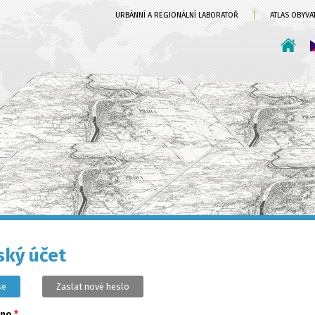
URBÁNNÍ A REGIONÁLNÍ LABORATOŘ
ATLAS OBYVA
ský účet
se
(aktivní záložka)
Zaslat nové heslo
éno
*